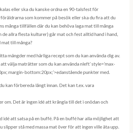
alas eller ska du kanske ordna en 90-talsfest för
föräldrarna som kommer på besök eller ska du fira att du
nns många tillfällen där du kan behöva laga mat till många
 de allra flesta kulturer) går mat och fest alltid hand i hand,
 mat till många?
itta mängder med härliga recept som du kan använda dig av.
m att välja maträtter som du kan använda nleft’ style=’max-
0px; margin-bottom:20px;’>edanstående punkter med.
u kan förbereda långt innan. Det kan t.ex. vara
er om. Det är ingen idé att krångla till det i onödan och
 idé att satsa på en buffé. På en buffé har alla möjlighet att
u slipper stå med massa mat över för att ingen ville äta upp.