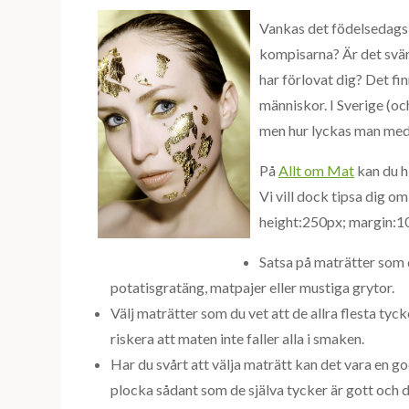
Vankas det födelsedagsk
kompisarna? Är det svär
har förlovat dig? Det fi
människor. I Sverige (och
men hur lyckas man med
På
Allt om Mat
kan du h
Vi vill dock tipsa dig o
height:250px; margin:1
Satsa på maträtter som d
potatisgratäng, matpajer eller mustiga grytor.
Välj maträtter som du vet att de allra flesta tyck
riskera att maten inte faller alla i smaken.
Har du svårt att välja maträtt kan det vara en god
plocka sådant som de själva tycker är gott och d